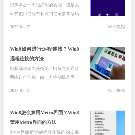
了解看看吧。
记事本是一个很好用的功能，但是大
家在使用过程中有遇到过记事本乱码
的情况吗？造成这种情况的原因有很
2022-01-07
Win8教程
多种，下面小编就给大家讲讲遇到这
种情况该如何解决。
Win8如何进行远程连接？Win8
远程连接的方法
电脑远程桌面是指两台电脑之间通过
网络进行连接，由一方控制操作另一
方的电脑，被控制方的桌面能够在控
2022-01-07
Win8教程
制方的电脑上显示，那么Win8应该如
何远程连接呢？下面就和小编一起来
看看如何操作的吧。
Win8怎么禁用Metro界面？Win8
禁用Metro界面的方法
Metro界面是Win8操作系统的的主要