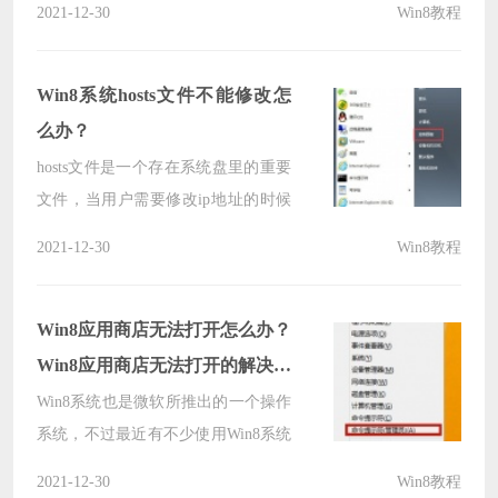
2021-12-30
Win8教程
是让人非常糟心。但其实，会出现这
种情况一般是因为缓存设置有问题。
我们只需设置好缓存，就不会再出现
Win8系统hosts文件不能修改怎
这种情况。
么办？
hosts文件是一个存在系统盘里的重要
文件，当用户需要修改ip地址的时候
就得用到这个文件了，不过，有很多
2021-12-30
Win8教程
用户反映，hosts文件不能修改。那
么，Win8系统hosts文件不能修改怎么
办呢？下面，我们就一起往下看看
Win8应用商店无法打开怎么办？
Win8系统hosts文件不能修改的解决方
Win8应用商店无法打开的解决方
法。
法
Win8系统也是微软所推出的一个操作
系统，不过最近有不少使用Win8系统
的小伙伴发现自己的应用商店无法打
2021-12-30
Win8教程
开，那么遇到这种问题应该怎么办