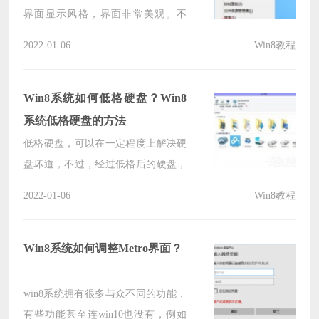
界面显示风格，界面非常美观。不
过，最近有Win8用户表示，因为不喜
2022-01-06
Win8教程
欢Metro界面，所以想要禁用掉Metro
界面。那么，Win8怎么禁用Metro界
面呢？
Win8系统如何低格硬盘？Win8
系统低格硬盘的方法
低格硬盘，可以在一定程度上解决硬
盘坏道，不过，经过低格后的硬盘，
原来保存的数据会全部丢失，所以小
2022-01-06
Win8教程
编建议，不到不得已千万不要低格硬
盘。那么，如果真的不得已需要低格
硬盘，我们要如何低格硬盘呢？下
Win8系统如何调整Metro界面？
面，我们就一起往下看看Win8系统低
格硬盘的方法。
win8系统拥有很多与众不同的功能，
有些功能甚至连win10也没有，例如