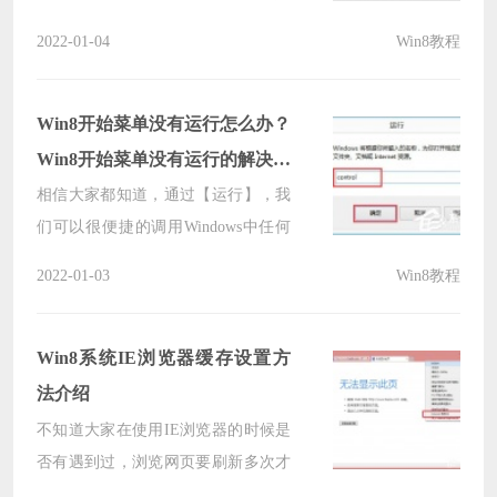
开机界面是Metro界面。应该还有很
2022-01-04
Win8教程
多人不知道怎么调整Metro界面吧，
下面小编就给大家讲讲win8系统调整
Metro界面的方法。
Win8开始菜单没有运行怎么办？
Win8开始菜单没有运行的解决方
法
相信大家都知道，通过【运行】，我
们可以很便捷的调用Windows中任何
应用程序甚至DOS命令。不过，最近
2022-01-03
Win8教程
却有Win8系统用户反映，开始菜单没
有运行，这让用户非常苦恼。那么，
Win8系统开始菜单没有运行怎么办
Win8系统IE浏览器缓存设置方
呢？
法介绍
不知道大家在使用IE浏览器的时候是
否有遇到过，浏览网页要刷新多次才
能出现最新页面，遇到这种事情真的