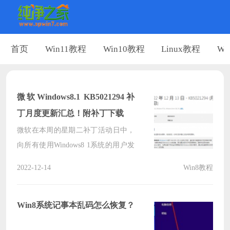
首页
Win11教程
Win10教程
Linux教程
Wi
微软Windows8.1 KB5021294补
丁月度更新汇总！附补丁下载
微软在本周的星期二补丁活动日中，
向所有使用Windows8 1系统的用户发
布了Win8 1阅读更新汇总，本次的补
2022-12-14
Win8教程
丁包为KB5021294，本次的更新本地
安全机构子系统服务 （LSASS exe）
在 Windows 域控制器上发生内存泄
Win8系统记事本乱码怎么恢复？
漏，小编也会分享出补丁包，一起来